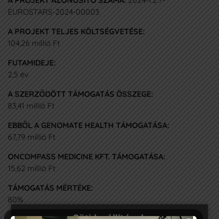
A PROJEKT AZONOSÍTÓ SZÁMA:
2024-1.2.7-
IDŐPONTFOGLALÁS
EUROSTARS-2024-00003
A PROJEKT TELJES KÖLTSÉGVETÉSE:
Az Oncompass
104,26 millió Ft
+36 1 7733 777
FUTAMIDEJE:
2,5 év
info@ocm.hu
A SZERZŐDÖTT TÁMOGATÁS ÖSSZEGE:
Budapest II., Retek utca 34.
83,41 millió Ft
EBBŐL A GENOMATE HEALTH TÁMOGATÁSA:
Adatkezelési Szabályzat
Pályázatok
67,79 millió Ft
ONCOMPASS MEDICINE KFT. TÁMOGATÁSA:
15,62 millió Ft
TÁMOGATÁS MÉRTÉKE:
80%
Süti beállítások