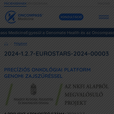
ORVOSOKNAK
MAGYAR
PÁCIENSEKNEK
KONZULTÁCIÓ
ss Medicine
Szolgáltatásaink
Egyesül a Genomate Health és az Oncompass 
Pályázat
Áraink
2024-1.2.7-EUROSTARS-2024-00003
Daganatok
PRECÍZIÓS ONKOLÓGIAI PLATFORM
Eseteink
GENOMI ZAJSZŰRÉSSEL
Gyakori kérdések
Források