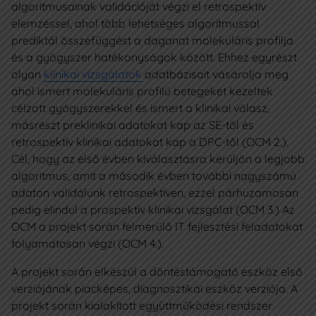
algoritmusainak validációját végzi el retrospektív
elemzéssel, ahol több lehetséges algoritmussal
prediktál összefüggést a daganat molekuláris profilja
és a gyógyszer hatékonyságok között. Ehhez egyrészt
olyan
klinikai vizsgálatok
adatbázisait vásárolja meg
ahol ismert molekuláris profilú betegeket kezeltek
célzott gyógyszerekkel és ismert a klinikai válasz,
másrészt preklinikai adatokat kap az SE-től és
retrospektív klinikai adatokat kap a DPC-től (OCM 2.).
Cél, hogy az első évben kiválasztásra kerüljön a legjobb
algoritmus, amit a második évben további nagyszámú
adaton validálunk retrospektíven, ezzel párhuzamosan
pedig elindul a prospektív klinikai vizsgálat (OCM 3.) Az
OCM a projekt során felmerülő IT fejlesztési feladatokat
folyamatosan végzi (OCM 4.).
A projekt során elkészül a döntéstámogató eszköz első
verziójának piacképes, diagnosztikai eszköz verziója. A
projekt során kialakított együttműködési rendszer