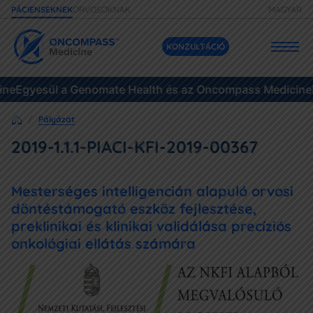
ORVOSOKNAK
MAGYAR
PÁCIENSEKNEK
KONZULTÁCIÓ
Egyesül a Genomate Health és az Oncompass Medicine
Szolgáltatásaink
Egy
Pályázat
Áraink
2019-1.1.1-PIACI-KFI-2019-00367
Daganatok
Mesterséges intelligencián alapuló orvosi
Eseteink
döntéstámogató eszköz fejlesztése,
preklinikai és klinikai validálása precíziós
Gyakori kérdések
onkológiai ellátás számára
Források