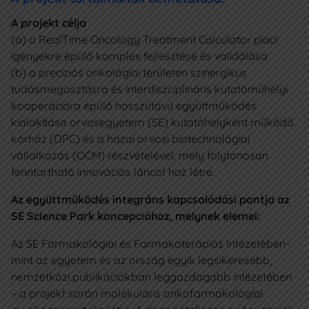
A projekt célja
(a) a RealTime Oncology Treatment Calculator piaci
igényekre épülő komplex fejlesztése és validálása
(b) a precíziós onkológiai területen szinergikus
tudásmegosztásra és interdiszciplináris kutatóműhelyi
kooperációra épülő hosszútávú együttműködés
kialakítása orvosegyetem (SE) kutatóhelyként működő
kórház (DPC) és a hazai orvosi biotechnológiai
vállalkozás (OCM) részvételével, mely folytonosan
fenntartható innovációs láncot hoz létre.
Az együttműködés integráns kapcsolódási pontja az
SE Science Park koncepcióhoz, melynek elemei:
Az SE Farmakológiai és Farmakoterápiás Intézetében-
mint az egyetem és az ország egyik legsikeresebb,
nemzetközi publikációkban leggazdagabb intézetében
– a projekt során molekuláris onkofarmakológiai