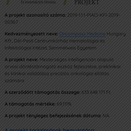
IDŐPONTFOGLALÁS
A projekt azonosító száma:
2019-1.1.1-PIACI-KFI-2019-
00367
Az Oncompass
Kedvezményezett neve:
Oncompass Medicine
Hungary
+36 1 7733 777
Kft., Dél-Pesti Centrumkórház Hematológiai és
Infektológiai Intézet, Semmelweis Egyetem
info@ocm.hu
A projekt neve:
Mesterséges intelligencián alapuló
Budapest II., Retek utca 34.
orvosi döntéstámogató eszköz fejlesztése, preklinikai
és klinikai validálása precíziós onkológiai ellátás
Adatkezelési Szabályzat
számára
Pályázatok
A szerződött támogatás összege:
633 648 171 Ft.
A támogatás mértéke:
69,111%
A projekt tényleges befejezésének dátuma
: NA.
A projekt tartalmának bemutatása: