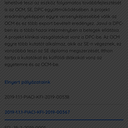
lehetővé teszi az eszköz folyamatos továbbfejlesztését
is az OCM, SE, DPC együttműködésében. A projekt
eredményeképpen egyre versenyképesebbé válik az
OCM és ez több export bevételt eredényez. Javul a DPC-
ben és a többi hazai intézményben a betegek ellátása.
A projekt klinikai vizsgálatokat vonz a DPC-be. Az OCM
egyre több kutatót alkalmaz, akik az SE-n végeznek, ez
vonzóbbá teszi az SE diploma megszerzését, itthon
tartja a kutatókat és külföldi diákokat vonz az
egyetemre és az OCM-be.
Elnyert pályázataink
2019-1.1.1-PIACI-KFI-2019-00538
2019-1.1.1-PIACI-KFI-2019-00367
ED_18-2-2019-0001