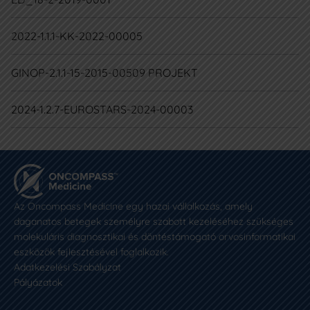
2022-1.1.1-KK-2022-00005
GINOP-2.1.1-15-2015-00509 PROJEKT
2024-1.2.7-EUROSTARS-2024-00003
Az Oncompass Medicine egy hazai vállalkozás, amely
daganatos betegek személyre szabott kezeléséhez szükséges
molekuláris diagnosztikai és döntéstámogató orvosinformatikai
eszközök fejlesztésével foglalkozik.
Adatkezelési Szabályzat
Pályázatok