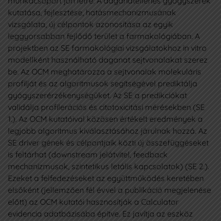
munkacsoport jön létre. A daganatellenes gyógyszerek
kutatása, fejlesztése, hatásmechanizmusának
vizsgálata, új célpontok azonosítása az egyik
leggyorsabban fejlődő terület a farmakológiában. A
projektben az SE farmakológiai vizsgálatokhoz in vitro
modellként használható daganat sejtvonalakat szerez
be. Az OCM meghatározza a sejtvonalak molekuláris
profilját és az algoritmusok segítségével prediktálja
gyógyszerérzékenységüket. Az SE a predikciókat
validálja profilerációs és citotoxicitási mérésekben (SE
1.). Az OCM kutatóival közösen értékelt eredmények a
legjobb algoritmus kiválasztásához járulnak hozzá. Az
SE driver gének és célpontjaik közti új összefüggéseket
is feltárhat (downstream jelátvitel, feedback
mechanizmusok, szintetikus letális kapcsolatok) (SE 2.).
Ezeket a felfedezéseket az együttműködés keretében
elsőként (jellemzően fél évvel a publikáció megjelenése
előtt) az OCM kutatói hasznosítják a Calculator
evidencia adatbázisába építve. Ez javítja az eszköz