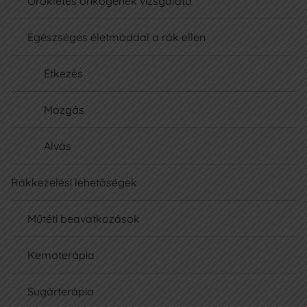
Örökletes onkogének vizsgálata
Egészséges életmóddal a rák ellen
Étkezés
Mozgás
Alvás
Rákkezelési lehetőségek
Műtéti beavatkozások
Kemoterápia
Sugárterápia