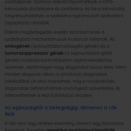
osztódjanak. Számos ellenőrzőpont létezik a DNS-
károsodás észlelésére és javítására, és ha a károsodás
helyrehozhatatlan, a sejteket programozott sejthalálra
(apoptózis) utasítják.
Rákos megbetegedés esetén azonban ezek a
szabályozó mechanizmusok kudarcot vallanak. Az
onkogének
(sejtosztódást elősegítő gének) és a
tumorszuppresszor gének
(a sejtosztódást gátló
gének) mutációi kontrollálatlan sejtnövekedéshez
vezetnek, sejttömeget vagy daganatot hozva létre. Nem
minden daganat rákos; a jóindulatú daganatok
lokalizáltak (in situ) maradnak, míg a rosszindulatú
daganatok behatolhatnak a környező szövetekbe, és
átterjedhetnek a test különböző részeire.
Az egészségtől a betegségig: átmenet a rák
felé
A rák nem egy hirtelen esemény, hanem egy fokozatos
folyamat. Egyetlen
genetikai mutációval kezdődik,