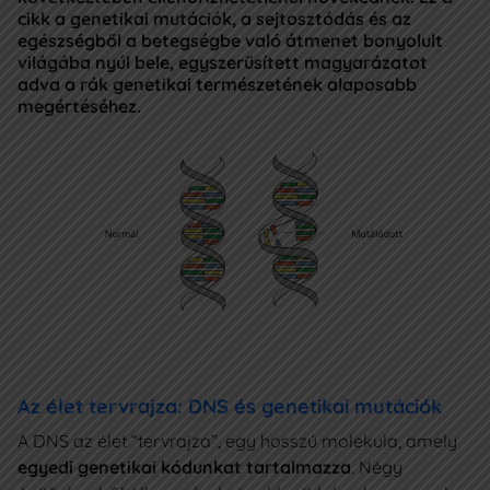
IDŐPONTFOGLALÁS
cikk a genetikai mutációk, a sejtosztódás és az
egészségből a betegségbe való átmenet bonyolult
világába nyúl bele, egyszerűsített magyarázatot
adva a rák genetikai természetének alaposabb
Az Oncompass
megértéséhez.
+36 1 7733 777
info@ocm.hu
Budapest II., Retek utca 34.
Adatkezelési Szabályzat
Pályázatok
Az élet tervrajza: DNS és genetikai mutációk
A DNS az élet “tervrajza”, egy hosszú molekula, amely
egyedi genetikai kódunkat tartalmazza
. Négy