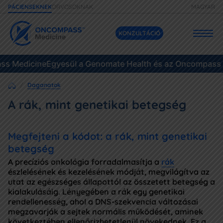
ORVOSOKNAK
MAGYAR
PÁCIENSEKNEK
KONZULTÁCIÓ
 Medicine
Szolgáltatásaink
Egyesül a Genomate Health és az Oncompass Me
Daganatok
Áraink
A rák, mint genetikai betegség
Daganatok
Megfejteni a kódot: a rák, mint genetikai
Eseteink
betegség
A precíziós onkológia forradalmasítja a
rák
Gyakori kérdések
észlelésének és kezelésének módját, megvilágítva az
utat az egészséges állapottól az összetett betegség a
kialakulásáig. Lényegében a rák egy genetikai
Források
rendellenesség, ahol a DNS-szekvencia változásai
megzavarják a sejtek normális működését, aminek
következtében ellenőrizhetetlenül növekednek. Ez a