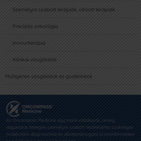
Személyre szabott terápiák, célzott terápiák
Precíziós onkológia
Immunterápia
Klinikai vizsgálatok
Multigénes vizsgálatok és guidelineok
Az Oncompass Medicine egy hazai vállalkozás, amely
daganatos betegek személyre szabott kezeléséhez szükséges
molekuláris diagnosztikai és döntéstámogató orvosinformatikai
eszközök fejlesztésével foglalkozik.