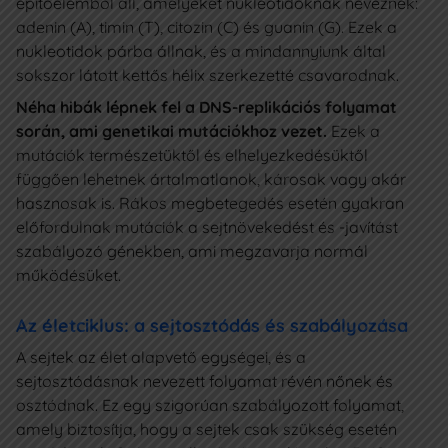
építőelemből áll, amelyeket nukleotidoknak neveznek:
adenin (A), timin (T), citozin (C) és guanin (G). Ezek a
nukleotidok párba állnak, és a mindannyiunk által
sokszor látott kettős hélix szerkezetté csavarodnak.
Néha hibák lépnek fel a DNS-replikációs folyamat
során, ami genetikai mutációkhoz vezet.
Ezek a
mutációk természetüktől és elhelyezkedésüktől
függően lehetnek ártalmatlanok, károsak vagy akár
hasznosak is. Rákos megbetegedés esetén gyakran
előfordulnak mutációk a sejtnövekedést és -javítást
szabályozó génekben, ami megzavarja normál
működésüket.
Az életciklus: a sejtosztódás és szabályozása
A sejtek az élet alapvető egységei, és a
sejtosztódásnak nevezett folyamat révén nőnek és
osztódnak. Ez egy szigorúan szabályozott folyamat,
amely biztosítja, hogy a sejtek csak szükség esetén