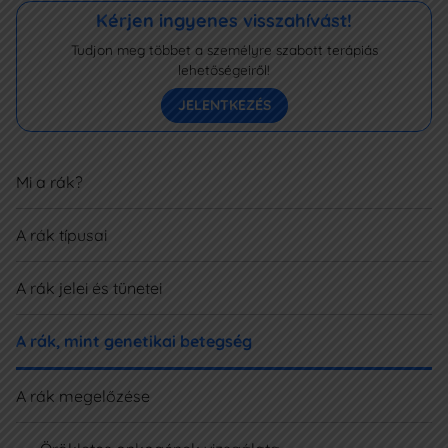
Kérjen ingyenes visszahívást!
Tudjon meg többet a személyre szabott terápiás
lehetőségeiről!
JELENTKEZÉS
Mi a rák?
A rák típusai
A rák jelei és tünetei
A rák, mint genetikai betegség
A rák megelőzése