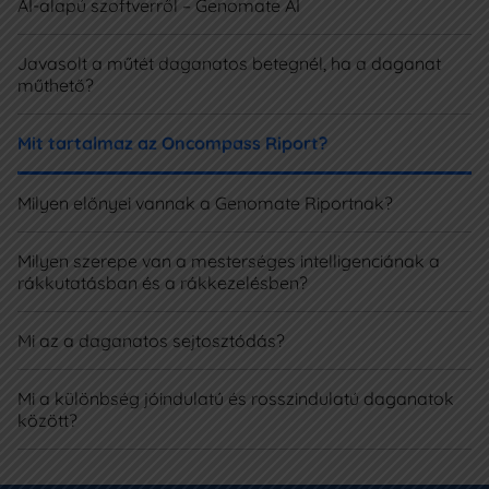
AI-alapú szoftverről – Genomate AI
Javasolt a műtét daganatos betegnél, ha a daganat
műthető?
Mit tartalmaz az Oncompass Riport?
Milyen előnyei vannak a Genomate Riportnak?
Milyen szerepe van a mesterséges intelligenciának a
rákkutatásban és a rákkezelésben?
Mi az a daganatos sejtosztódás?
Mi a különbség jóindulatú és rosszindulatú daganatok
között?