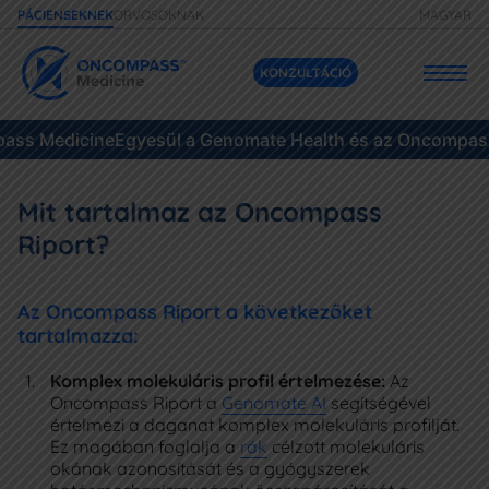
ORVOSOKNAK
MAGYAR
PÁCIENSEKNEK
KONZULTÁCIÓ
ss Medicine
Szolgáltatásaink
Egyesül a Genomate Health és az Oncompass 
Áraink
Mit tartalmaz az Oncompass
Riport?
Daganatok
Az Oncompass Riport a következőket
Eseteink
tartalmazza:
Gyakori kérdések
Komplex molekuláris profil értelmezése:
Az
Oncompass Riport a
Genomate AI
segítségével
Források
értelmezi a daganat komplex molekuláris profilját.
Ez magában foglalja a
rák
célzott molekuláris
okának azonosítását és a gyógyszerek