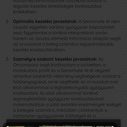
hatásmechanizmusának összepárosítását a
IDŐPONTFOGLALÁS
legjobb kezelési lehetőségek kiválasztása
érdekében​​.
Optimális kezelési javaslatok:
A Genomate AI nem
Az Oncompass
csupán egyetlen variáns-gyógyszer kapcsolatot
vesz figyelembe a klinikai interpretáció során,
+36 1 7733 777
hanem az összes elérhető információ alapján segíti
az orvosokat a beteg számára legoptimálisabb
info@ocm.hu
kezelés kiválasztásában.
Személyre szabott kezelési javaslatok:
Az
Budapest II., Retek utca 34.
Oncompass segít kiválasztani a szövettan, a
molekuláris profil és a Genomate AI-el végzett
Adatkezelési Szabályzat
amerikai szakértői vélemény segítségével azokat a
Pályázatok
hatóanyagokat, amik segíthetik az orvosokat már
első alkalommal a leghatékonyabb gyógyszert
kiválasztani​​. Az első alkalommal történő
legmegfelelőbb gyógyszer kiválasztásával
maximalizáljuk a jobb kezelési eredmények esélyét
a betegek számára, miközben csökkentjük a
hatástalan gyógyszerek költségeit és a
szükségtelen mellékhatásokat​​.