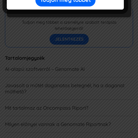
problémákat okozhat, beleértve a halált is.
Marketing
Kérjen ingyenes visszahívást!
Tudjon meg többet a személyre szabott terápiás
lehetőségeiről!
JELENTKEZÉS
Tartalomjegyzék
AI-alapú szoftverről – Genomate AI
Javasolt a műtét daganatos betegnél, ha a daganat
műthető?
Mit tartalmaz az Oncompass Riport?
Milyen előnyei vannak a Genomate Riportnak?