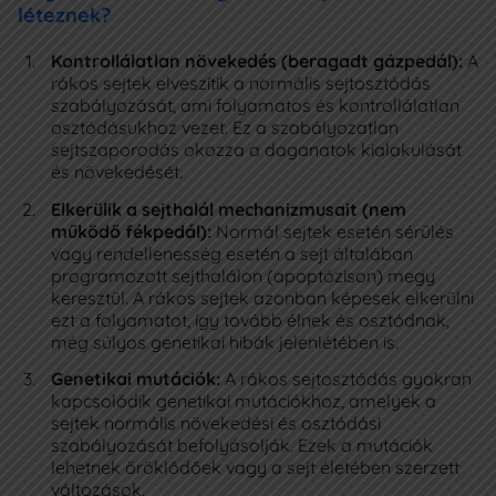
IDŐPONTFOGLALÁS
léteznek?
Kontrollálatlan növekedés (beragadt gázpedál):
A
rákos sejtek elveszítik a normális sejtosztódás
Az Oncompass
szabályozását, ami folyamatos és kontrollálatlan
osztódásukhoz vezet. Ez a szabályozatlan
+36 1 7733 777
sejtszaporodás okozza a daganatok kialakulását
és növekedését.
info@ocm.hu
Elkerülik a sejthalál mechanizmusait (nem
működő fékpedál):
Normál sejtek esetén sérülés
Budapest II., Retek utca 34.
vagy rendellenesség esetén a sejt általában
programozott sejthalálon (apoptózison) megy
Adatkezelési Szabályzat
keresztül. A rákos sejtek azonban képesek elkerülni
Pályázatok
ezt a folyamatot, így tovább élnek és osztódnak,
még súlyos genetikai hibák jelenlétében is.
Genetikai mutációk:
A rákos sejtosztódás gyakran
kapcsolódik genetikai mutációkhoz, amelyek a
sejtek normális növekedési és osztódási
szabályozását befolyásolják. Ezek a mutációk
lehetnek öröklődőek vagy a sejt életében szerzett
változások.