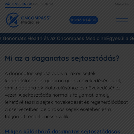
ORVOSOKNAK
MAGYAR
PÁCIENSEKNEK
KONZULTÁCIÓ
 Genomate Health és az Oncompass Medicine
Szolgáltatásaink
Egyesül a Ge
Áraink
Mi az a daganatos sejtosztódás?
Daganatok
A daganatos sejtosztódás a rákos sejtek
kontrollálatlan és gyakran gyors növekedésére utal,
Eseteink
ami a daganatok kialakulásához és növekedéséhez
vezet. A sejtosztódás normális folyamat, amely
Gyakori kérdések
lehetővé teszi a sejtek növekedését és regenerálódását
a szervezetben, de a rákos sejtek esetében ez a
Források
folyamat rendellenessé válik.
Milyen különböző daganatos sejtosztódások