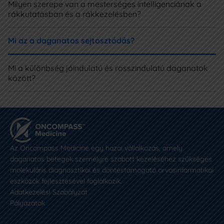
Milyen szerepe van a mesterséges intelligenciának a
rákkutatásban és a rákkezelésben?
Mi az a daganatos sejtosztódás?
Mi a különbség jóindulatú és rosszindulatú daganatok
között?
Az Oncompass Medicine egy hazai vállalkozás, amely
daganatos betegek személyre szabott kezeléséhez szükséges
molekuláris diagnosztikai és döntéstámogató orvosinformatikai
eszközök fejlesztésével foglalkozik.
Adatkezelési Szabályzat
Pályázatok