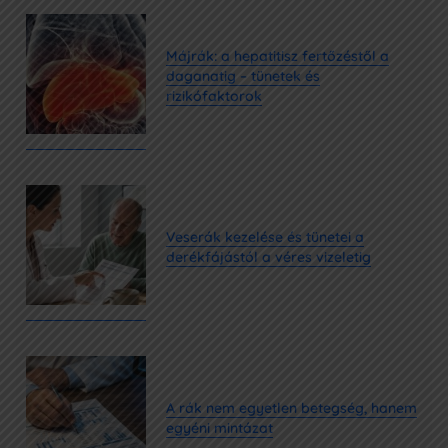
Májrák: a hepatitisz fertőzéstől a
daganatig – tünetek és
rizikófaktorok
Veserák kezelése és tünetei a
derékfájástól a véres vizeletig
A rák nem egyetlen betegség, hanem
egyéni mintázat