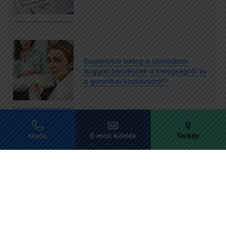
Daganatos beteg a családban:
hogyan beszéljünk a betegségről és
a genetikai kockázatról?
Hívás
E-mail küldés
Térkép
Petefészekrák kezelése és tünetei:
miért hívják csendes gyilkosnak?