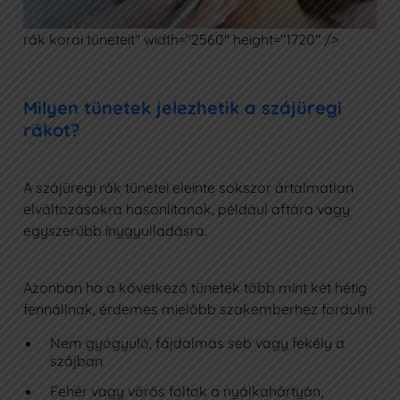
rák korai tüneteit" width="2560" height="1720" />
Milyen tünetek jelezhetik a szájüregi
rákot?
A szájüregi rák tünetei eleinte sokszor ártalmatlan
elváltozásokra hasonlítanak, például aftára vagy
egyszerűbb ínygyulladásra.
Azonban ha a következő tünetek több mint két hétig
fennállnak, érdemes mielőbb szakemberhez fordulni:
Nem gyógyuló, fájdalmas seb vagy fekély a
szájban
Fehér vagy vörös foltok a nyálkahártyán,