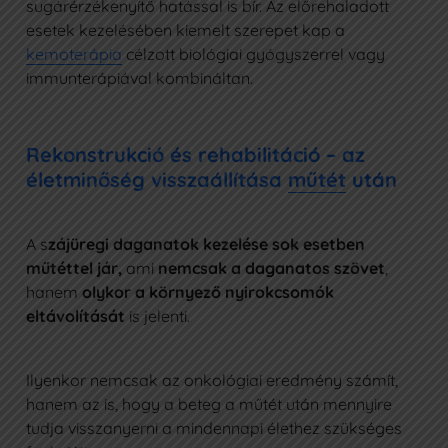
sugárérzékenyítő hatással is bír. Az előrehaladott
esetek kezelésében kiemelt szerepet kap a
kemoterápia
célzott biológiai gyógyszerrel vagy
immunterápiával kombináltan.
Rekonstrukció és rehabilitáció – az
életminőség visszaállítása
műtét
után
A s
zájüregi daganatok kezelése sok esetben
műtéttel jár,
ami
nemcsak a daganatos szövet
,
hanem
olykor a környező nyirokcsomók
eltávolítását
is jelenti.
Ilyenkor nemcsak az onkológiai eredmény számít,
hanem az is, hogy a beteg a műtét után mennyire
tudja visszanyerni a mindennapi élethez szükséges