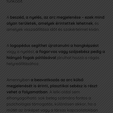
funkcióit.
A
beszéd, a nyelés, az arc megjelenése – ezek mind
olyan területek, amelyek érintettek lehetnek
, és
amelyek visszaállítása időt és szakértelmet kíván.
A
logopédus segíthet újratanulni a hangképzést
vagy a nyelést,
a fogorvos vagy szájsebész pedig a
hiányzó fogak pótlásával
járulhat hozzá a rágás
helyreállításához.
Amennyiben
a beavatkozás az arc külső
megjelenését is érinti, plasztikai sebész is részt
vehet a folyamatban
. A lelki oldal sem
elhanyagolható: sok beteg számára fontos a
pszichológiai támogatás, különösen akkor, ha a
műtét az önképet vagy a társas kapcsolatokban