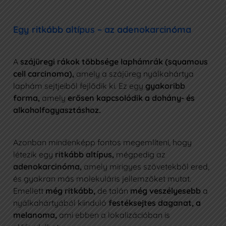
Egy ritkább altípus – az adenokarcinóma
A
szájüregi rákok többsége laphámrák (squamous
cell carcinoma),
amely a szájüreg nyálkahártya
laphám sejtjeiből fejlődik ki. Ez egy
gyakoribb
forma,
amely
erősen kapcsolódik a dohány- és
alkoholfogyasztáshoz.
Azonban mindenképp fontos megemlíteni, hogy
létezik egy
ritkább altípus,
mégpedig az
adenokarcinóma,
amely mirigyes szövetekből ered,
és gyakran más molekuláris jellemzőket mutat.
Emellett
még ritkább,
de talán
még veszélyesebb
a
nyálkahártyából kiinduló
festéksejtes daganat, a
melanoma,
ami ebben a lokalizációban is