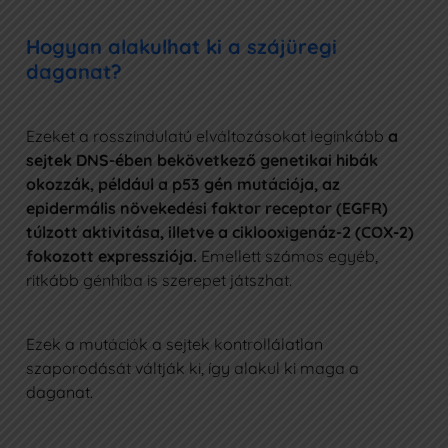
Hogyan alakulhat ki a szájüregi
daganat?
Ezeket a rosszindulatú elváltozásokat leginkább
a
sejtek DNS-ében bekövetkező genetikai hibák
okozzák, például a p53 gén mutációja, az
epidermális növekedési faktor receptor (EGFR)
túlzott aktivitása, illetve a ciklooxigenáz-2 (COX-2)
fokozott expressziója.
Emellett számos egyéb,
ritkább génhiba is szerepet játszhat.
Ezek a mutációk a sejtek kontrollálatlan
szaporodását váltják ki, így alakul ki maga a
daganat.