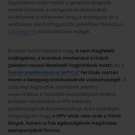
Ugyanakkor ezek mellett a genetikai tényezők
mellett fontosak a környezeti és életmódbeli
kockázatok is. Közismert, hogy a dohányzás és a
rendszeres alkoholfogyasztás jelentősen fokozza a
szájüregi rák
kialakulásának esélyét.
Emellett fontos kiemelni, hogy
a nem megfelelő
szájhigiénia, a krónikus mechanikai irritáció
(például rosszul illeszkedő fogpótlások miatt
) és a
humán papillomavírus (HPV)
fertőzés szintén
növeli a betegség kialakulásának valószínűségét
. A
szájüregi daganatok számának jelentős
szaporodása, a fiatalabb korosztályban történő
erőteljes növekedése a HPV infekciók
gyakoriságának következménye, ezért szükséges
hangsúlyozni, hogy
a HPV oltás nem csak a fiatal
lányok, hanem a fiúk egészségének megőrzése
szempontjából fontos.