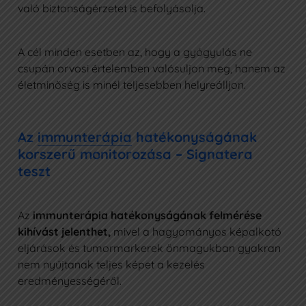
való biztonságérzetet is befolyásolja.
A cél minden esetben az, hogy a gyógyulás ne
csupán orvosi értelemben valósuljon meg, hanem az
életminőség is minél teljesebben helyreálljon.
Az
immunterápia
hatékonyságának
korszerű monitorozása – Signatera
teszt
Az
immunterápia hatékonyságának felmérése
kihívást jelenthet,
mivel a hagyományos képalkotó
eljárások és tumormarkerek önmagukban gyakran
nem nyújtanak teljes képet a kezelés
eredményességéről.