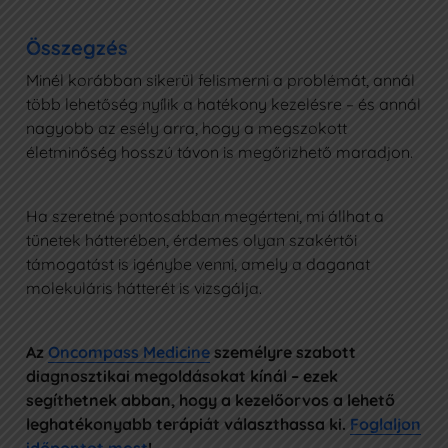
Összegzés
Minél korábban sikerül felismerni a problémát, annál
több lehetőség nyílik a hatékony kezelésre – és annál
nagyobb az esély arra, hogy a megszokott
életminőség hosszú távon is megőrizhető maradjon.
Ha szeretné pontosabban megérteni, mi állhat a
tünetek hátterében, érdemes olyan szakértői
támogatást is igénybe venni, amely a daganat
molekuláris hátterét is vizsgálja.
Az
Oncompass Medicine
személyre szabott
diagnosztikai megoldásokat kínál – ezek
segíthetnek abban, hogy a kezelőorvos a lehető
leghatékonyabb terápiát választhassa ki.
Foglaljon