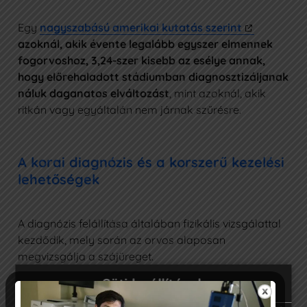
Egy
nagyszabású amerikai kutatás szerint
azoknál, akik évente legalább egyszer elmennek
fogorvoshoz, 3,24-szer kisebb az esélye annak,
hogy előrehaladott stádiumban diagnosztizáljanak
náluk daganatos elváltozást
, mint azoknál, akik
ritkán vagy egyáltalán nem járnak szűrésre.
A korai diagnózis és a korszerű kezelési
lehetőségek
A diagnózis felállítása általában fizikális vizsgálattal
kezdődik, mely során az orvos alaposan
megvizsgálja a szájüreget.
Süti beállítások
Gyanú esetén biopsziát végeznek
, amely szövettani