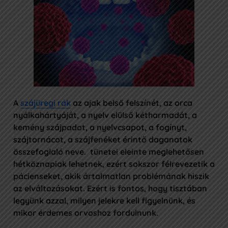
IDŐPONTFOGLALÁS
Az Oncompass
+36 1 7733 777
info@ocm.hu
A
szájüregi rák
az ajak belső felszínét, az orca
Budapest II., Retek utca 34.
nyálkahártyáját, a nyelv elülső kétharmadát, a
kemény szájpadot, a nyelvcsapot, a fogínyt,
Adatkezelési Szabályzat
szájtornácot, a szájfenéket érintő daganatok
Pályázatok
összefoglaló neve. tünetei eleinte meglehetősen
hétköznapiak lehetnek, ezért sokszor félrevezetik a
pácienseket, akik ártalmatlan problémának hiszik
az elváltozásokat. Ezért is fontos, hogy tisztában
legyünk azzal, milyen jelekre kell figyelnünk, és
mikor érdemes orvoshoz fordulnunk.