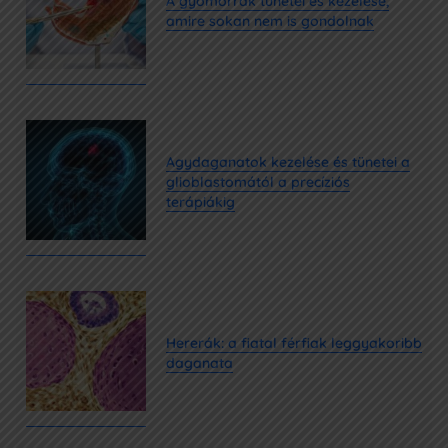
A gyomorrák tünetei és kezelése,
amire sokan nem is gondolnak
Agydaganatok kezelése és tünetei a
glioblastomától a precíziós
terápiákig
Hererák: a fiatal férfiak leggyakoribb
daganata