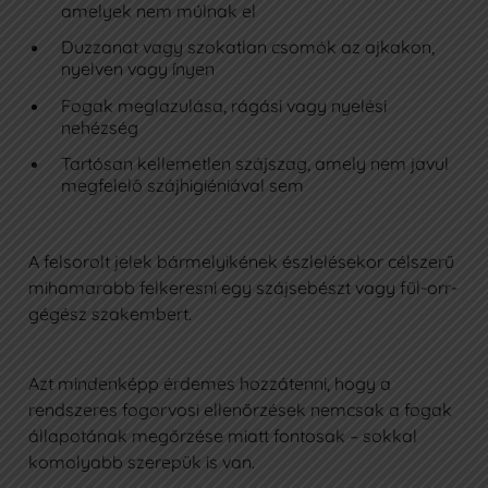
amelyek nem múlnak el
Duzzanat vagy szokatlan csomók az ajkakon,
nyelven vagy ínyen
Fogak meglazulása, rágási vagy nyelési
nehézség
Tartósan kellemetlen szájszag, amely nem javul
megfelelő szájhigiéniával sem
A felsorolt jelek bármelyikének észlelésekor célszerű
mihamarabb felkeresni egy szájsebészt vagy fül-orr-
gégész szakembert.
Azt mindenképp érdemes hozzátenni, hogy a
rendszeres fogorvosi ellenőrzések nemcsak a fogak
állapotának megőrzése miatt fontosak – sokkal
komolyabb szerepük is van.