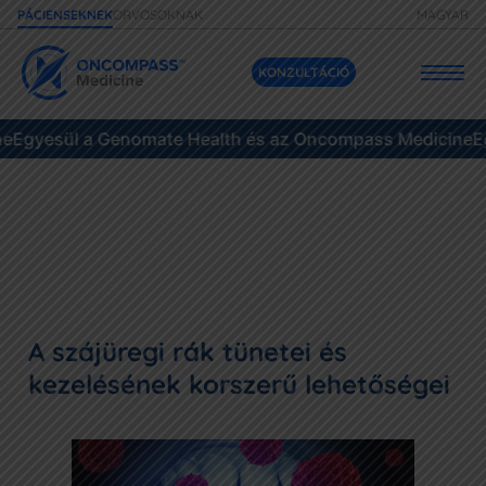
ORVOSOKNAK
MAGYAR
PÁCIENSEKNEK
KONZULTÁCIÓ
 a Genomate Health és az Oncompass Medicine
Szolgáltatásaink
Egyesül a 
Áraink
Daganatok
Eseteink
A szájüregi rák tünetei és
Gyakori kérdések
kezelésének korszerű lehetőségei
Források