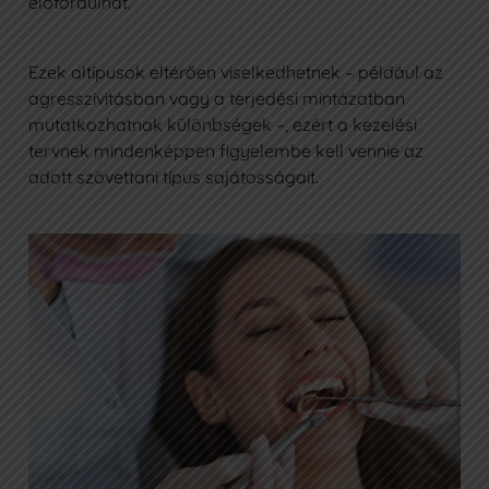
előfordulhat.
Ezek altípusok eltérően viselkedhetnek – például az
agresszivitásban vagy a terjedési mintázatban
mutatkozhatnak különbségek –, ezért a kezelési
tervnek mindenképpen figyelembe kell vennie az
adott szövettani típus sajátosságait.