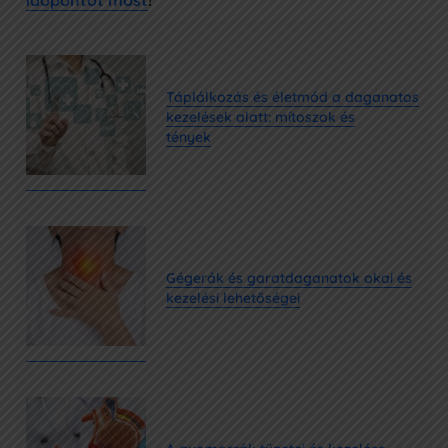
időpontot most
!
Táplálkozás és életmód a daganatos
kezelések alatt: mítoszok és
tények
Gégerák és garatdaganatok okai és
kezelési lehetőségei