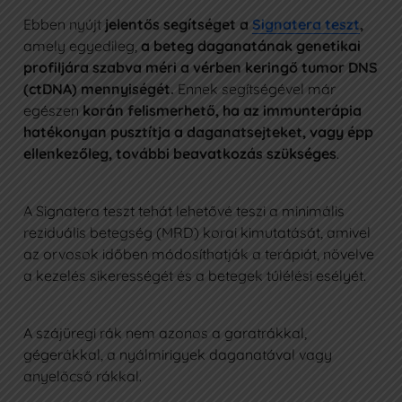
Ebben nyújt
jelentős segítséget a
Signatera teszt
,
amely egyedileg,
a beteg daganatának genetikai
profiljára szabva méri a vérben keringő tumor DNS
(ctDNA) mennyiségét.
Ennek segítségével már
egészen
korán felismerhető, ha az immunterápia
hatékonyan pusztítja a daganatsejteket, vagy épp
ellenkezőleg, további beavatkozás szükséges
.
A Signatera teszt tehát lehetővé teszi a minimális
reziduális betegség (MRD) korai kimutatását, amivel
az orvosok időben módosíthatják a terápiát, növelve
a kezelés sikerességét és a betegek túlélési esélyét.
A szájüregi rák nem azonos a garatrákkal,
gégerákkal, a nyálmirigyek daganatával vagy
anyelőcső rákkal.