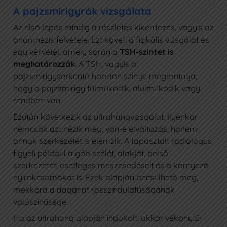
A pajzsmirigyrák vizsgálata
Az első lépés mindig a részletes kikérdezés, vagyis az
anamnézis felvétele. Ezt követi a fizikális vizsgálat és
egy vérvétel, amely során a
TSH-szintet is
meghatározzák
. A TSH, vagyis a
pajzsmirigyserkentő hormon szintje megmutatja,
hogy a pajzsmirigy túlműködik, alulműködik vagy
rendben van.
Ezután következik az ultrahangvizsgálat. Ilyenkor
nemcsak azt nézik meg, van-e elváltozás, hanem
annak szerkezetét is elemzik. A tapasztalt radiológus
figyeli például a göb szélét, alakját, belső
szerkezetét, esetleges meszesedéseit és a környező
nyirokcsomókat is. Ezek alapján becsülhető meg,
mekkora a daganat rosszindulatúságának
valószínűsége.
Ha az ultrahang alapján indokolt, akkor vékonytű-