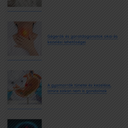
Gégerák és garatdaganatok okai és
kezelési lehetőségei
A gyomorrák tünetei és kezelése,
amire sokan nem is gondolnak