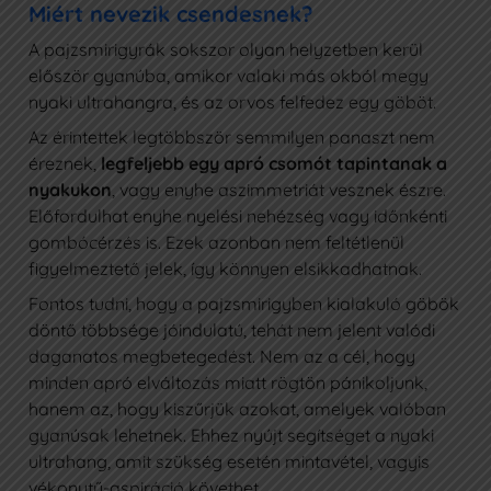
Miért nevezik csendesnek?
A pajzsmirigyrák sokszor olyan helyzetben kerül
először gyanúba, amikor valaki más okból megy
nyaki ultrahangra, és az orvos felfedez egy göböt.
Az érintettek legtöbbször semmilyen panaszt nem
éreznek,
legfeljebb egy apró csomót tapintanak a
nyakukon
, vagy enyhe aszimmetriát vesznek észre.
Előfordulhat enyhe nyelési nehézség vagy időnkénti
gombócérzés is. Ezek azonban nem feltétlenül
figyelmeztető jelek, így könnyen elsikkadhatnak.
Fontos tudni, hogy a pajzsmirigyben kialakuló göbök
döntő többsége jóindulatú, tehát nem jelent valódi
daganatos megbetegedést. Nem az a cél, hogy
minden apró elváltozás miatt rögtön pánikoljunk,
hanem az, hogy kiszűrjük azokat, amelyek valóban
gyanúsak lehetnek. Ehhez nyújt segítséget a nyaki
ultrahang, amit szükség esetén mintavétel, vagyis
vékonytű-aspiráció követhet.