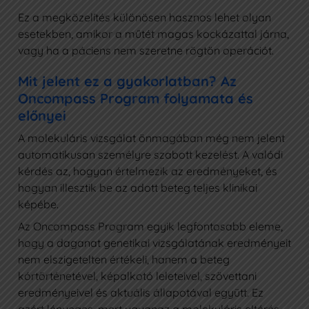
Ez a megközelítés különösen hasznos lehet olyan
esetekben, amikor a műtét magas kockázattal járna,
vagy ha a páciens nem szeretne rögtön operációt.
Mit jelent ez a gyakorlatban? Az
Oncompass Program folyamata és
előnyei
A molekuláris vizsgálat önmagában még nem jelent
automatikusan személyre szabott kezelést. A valódi
kérdés az, hogyan értelmezik az eredményeket, és
hogyan illesztik be az adott beteg teljes klinikai
képébe.
Az Oncompass Program egyik legfontosabb eleme,
hogy a daganat genetikai vizsgálatának eredményeit
nem elszigetelten értékeli, hanem a beteg
kórtörténetével, képalkotó leleteivel, szövettani
eredményeivel és aktuális állapotával együtt. Ez