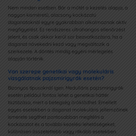
Nem minden esetben. Bár a műtét a kezelés alapja, a
nagyon kisméretű, alacsony kockázatú
daganatoknál egyre gyakrabban alkalmaznak aktív
megfigyelést. Ez rendszeres ultrahangos ellenőrzést
jelent, és csak akkor kerül sor beavatkozásra, ha a
daganat növekedni kezd vagy megváltozik a
szerkezete. A döntés mindig egyéni mérlegelés
alapján történik.
Van szerepe genetikai vagy molekuláris
vizsgálatnak pajzsmirigyrák esetén?
Bizonyos típusoknál igen. Medulláris pajzsmirigyrák
esetén például fontos lehet a genetikai háttér
tisztázása, mert a betegség öröklődhet. Emellett
egyes esetekben a daganat molekuláris jellemzőinek
ismerete segíthet pontosabban megítélni a
kockázatot és a további kezelési lehetőségeket,
különösen összetettebb vagy ritkább esetekben.