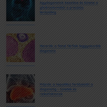
Agydaganatok kezelése és tünetei a
glioblastomától a precíziós
terápiákig
Hererák: a fiatal férfiak leggyakoribb
daganata
Májrák: a hepatitisz fertőzéstől a
daganatig – tünetek és
rizikófaktorok