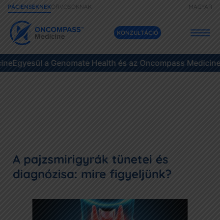
ORVOSOKNAK
MAGYAR
PÁCIENSEKNEK
KONZULTÁCIÓ
l a Genomate Health és az Oncompass Medicine
Szolgáltatásaink
Egyesül a
Áraink
Daganatok
Eseteink
A pajzsmirigyrák tünetei és
Gyakori kérdések
diagnózisa: mire figyeljünk?
Források