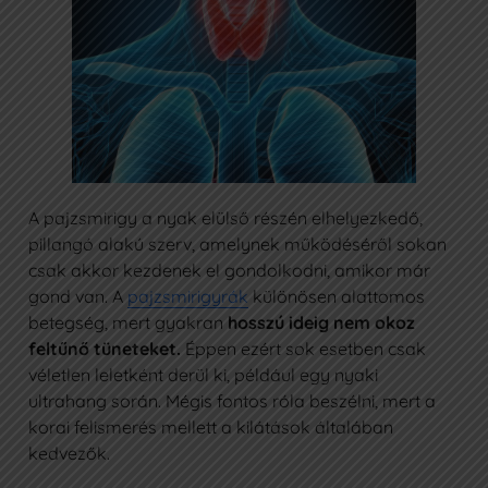
IDŐPONTFOGLALÁS
Az Oncompass
+36 1 7733 777
info@ocm.hu
A pajzsmirigy a nyak elülső részén elhelyezkedő,
Budapest II., Retek utca 34.
pillangó alakú szerv, amelynek működéséről sokan
csak akkor kezdenek el gondolkodni, amikor már
Adatkezelési Szabályzat
gond van. A
pajzsmirigyrák
különösen alattomos
Pályázatok
betegség, mert gyakran
hosszú ideig nem okoz
feltűnő tüneteket.
Éppen ezért sok esetben csak
véletlen leletként derül ki, például egy nyaki
ultrahang során. Mégis fontos róla beszélni, mert a
korai felismerés mellett a kilátások általában
kedvezők.