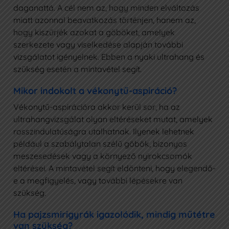
daganattá. A cél nem az, hogy minden elváltozás
miatt azonnal beavatkozás történjen, hanem az,
hogy kiszűrjék azokat a göböket, amelyek
szerkezete vagy viselkedése alapján további
vizsgálatot igényelnek. Ebben a nyaki ultrahang és
szükség esetén a mintavétel segít.
Mikor indokolt a vékonytű-aspiráció?
Vékonytű-aspirációra akkor kerül sor, ha az
ultrahangvizsgálat olyan eltéréseket mutat, amelyek
rosszindulatúságra utalhatnak. Ilyenek lehetnek
például a szabálytalan szélű göbök, bizonyos
meszesedések vagy a környező nyirokcsomók
eltérései. A mintavétel segít eldönteni, hogy elegendő-
e a megfigyelés, vagy további lépésekre van
szükség.
Ha pajzsmirigyrák igazolódik, mindig műtétre
van szükség?