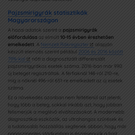
Pajzsmirigyrák
statisztikák
Magyarországon
A hazai adatok szerint a
pajzsmirigyrák
előfordulása
az elmúlt
10-15 évben érezhetően
emelkedett
. A
Nemzeti Rákregiszter
alapján
készült elemzés szerint például
2006 és 2016 között
79%-kal
nőtt a diagnosztizált differenciált
pajzsmirigyrákos esetek száma. 2016-ban már 990
új beteget regisztráltak. A férfiaknál 148-ról 210-re,
míg a nőknél 496-ról 651-re emelkedett az új esetek
száma.
Ez a növekedés azonban nem feltétlenül azt jelenti,
hogy több a beteg, sokkal inkább azt, hogy jobban
felismerjük a meglévő elváltozásokat. A modernebb
diagnosztikai eszközök, az ultrahangos szűrések és
a tudatosabb hozzáállás segítenek abban, hogy már
panaszmentes stádiumban is észrevegyük a bajt.