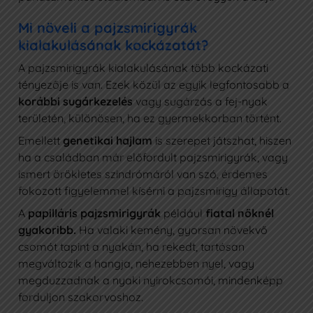
Mi növeli a pajzsmirigyrák
kialakulásának kockázatát?
A pajzsmirigyrák kialakulásának több kockázati
tényezője is van. Ezek közül az egyik legfontosabb a
korábbi sugárkezelés
vagy sugárzás a fej-nyak
területén, különösen, ha ez gyermekkorban történt.
Emellett
genetikai hajlam
is szerepet játszhat, hiszen
ha a családban már előfordult pajzsmirigyrák, vagy
ismert örökletes szindrómáról van szó, érdemes
fokozott figyelemmel kísérni a pajzsmirigy állapotát.
A
papilláris pajzsmirigyrák
például
fiatal nőknél
gyakoribb.
Ha valaki kemény, gyorsan növekvő
csomót tapint a nyakán, ha rekedt, tartósan
megváltozik a hangja, nehezebben nyel, vagy
megduzzadnak a nyaki nyirokcsomói, mindenképp
forduljon szakorvoshoz.