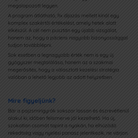
megalapozott legyen.
A program átlátható, fix díjazás mellett kínál egy
komplex szakértői értékelést, amely hetek alatt
elkészül. A cél nem pusztán egy újabb vizsgálat,
hanem az, hogy a páciens nagyobb bizonyossággal
tudjon továbblépni.
Sok esetben a legnagyobb érték nem is egy új
gyógyszer megtalálása, hanem az a szakmai
megerősítés, hogy a választott kezelési stratégia
valóban a lehető legjobb az adott helyzetben.
Mire figyeljünk?
Bár a pajzsmirigyrák sokszor lassan és észrevétlenül
alakul ki, időben felismerve jól kezelhető. Ha új,
szokatlan csomót tapint a nyakán, ha elhúzódó
rekedtség vagy nyelési panasz jelentkezik, ne várjon.