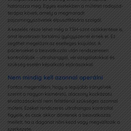
határozza meg. Egyes esetekben a műtétet radiojód-
terápia követi, amely a megmaradt
pajzsmirigyszövetek elpusztítására szolgál.
A kezelés része lehet még a TSH-szint csökkentése is,
amit levotiroxin tartalmú gyógyszerrel érnek el. Ez
segíthet megelőzni az esetleges kiújulást. A
pácienseket a beavatkozás után rendszeresen
kontrollálják – ultrahanggal, vérvizsgálatokkal és
szükség esetén képalkotó eljárásokkal.
Nem mindig kell azonnal operálni
Fontos megemlíteni, hogy a legújabb irányelvek
szerint a nagyon kisméretű, alacsony kockázatú
elváltozásoknál nem feltétlenül szükséges azonnal
műteni. Ezeket rendszeres ultrahangos kontrollal
figyelik, és csak akkor döntenek a beavatkozás
mellett, ha a daganat nőni kezd vagy megváltozik a
szerkezete.