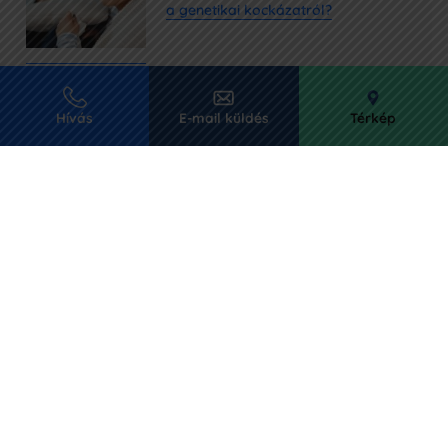
a genetikai kockázatról?
Hívás
E-mail küldés
Térkép
Petefészekrák kezelése és tünetei:
miért hívják csendes gyilkosnak?
Egyesül a Genomate Health és az
Oncompass Medicine