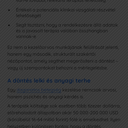
van-e további, releváns terápiás lehetőség
Értékeli a potenciális klinikai vizsgálati részvétel
lehetőségét
Segít tisztázni, hogy a rendelkezésre álló adatok
és a javasolt terápia valóban összhangban
vannak-e
Ez nem a kezelőorvos munkájának felülírását jelenti,
hanem egy második, strukturált szakértői
nézőpontot, amely segíthet megerősíteni a döntést –
vagy új szempontokat behozni a mérlegelésbe.
A döntés lelki és anyagi terhe
Egy
daganatos betegség
kezelése nemcsak orvosi,
hanem pszichés és anyagi kérdés is.
A terápiák költsége sok esetben több tízezer dollárra,
előrehaladott állapotban akár 50 000-200 000 USD
(körülbelül 16-64 millió forint) fölé is emelkedhet. Ilyen
helyzetben különösen fontos, hogy a döntés