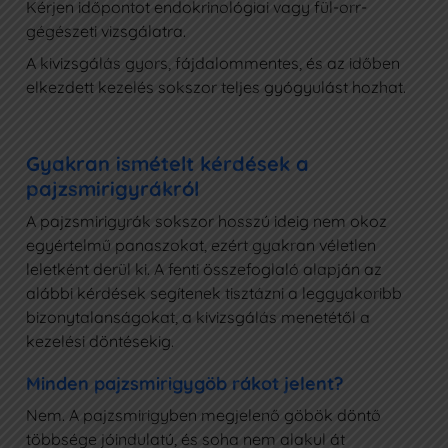
Kérjen időpontot endokrinológiai vagy fül-orr-
gégészeti vizsgálatra.
A kivizsgálás gyors, fájdalommentes, és az időben
elkezdett kezelés sokszor teljes gyógyulást hozhat.
Gyakran ismételt kérdések a
pajzsmirigyrákról
A pajzsmirigyrák sokszor hosszú ideig nem okoz
egyértelmű panaszokat, ezért gyakran véletlen
leletként derül ki. A fenti összefoglaló alapján az
alábbi kérdések segítenek tisztázni a leggyakoribb
bizonytalanságokat, a kivizsgálás menetétől a
kezelési döntésekig.
Minden pajzsmirigygöb rákot jelent?
Nem. A pajzsmirigyben megjelenő göbök döntő
többsége jóindulatú, és soha nem alakul át