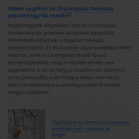
Miben segíthet az
Oncompass Medicine
pajzsmirigyrák esetén?
Pajzsmirigyrák diagnózisa után az Oncompass
molekuláris és genetikai vizsgálatai kiegészítő
információt adhatnak a daganat biológiai
sajátosságairól. Ez elsősorban olyan esetekben lehet
hasznos, amikor a betegség ritkább típusú,
előrehaladottabb, vagy a kezelési döntés nem
egyértelmű. A cél az, hogy a kezelőorvos számára
minél pontosabb, tudományos alapú információ
álljon rendelkezésre a személyre szabott terápia
megtervezéséhez.
Táplálkozás és életmód a daganatos
kezelések alatt: mítoszok és
tények