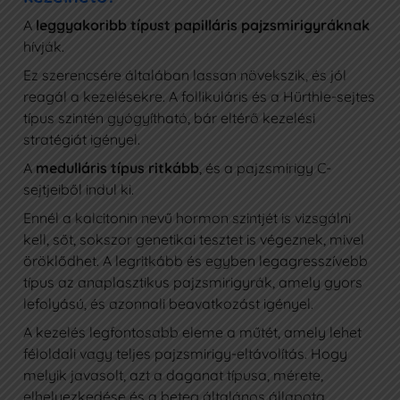
A
leggyakoribb típust papilláris pajzsmirigyráknak
hívják.
Ez szerencsére általában lassan növekszik, és jól
reagál a kezelésekre. A follikuláris és a Hürthle-sejtes
típus szintén gyógyítható, bár eltérő kezelési
stratégiát igényel.
A
medulláris típus ritkább
, és a pajzsmirigy C-
sejtjeiből indul ki.
Ennél a kalcitonin nevű hormon szintjét is vizsgálni
kell, sőt, sokszor genetikai tesztet is végeznek, mivel
öröklődhet. A legritkább és egyben legagresszívebb
típus az anaplasztikus pajzsmirigyrák, amely gyors
lefolyású, és azonnali beavatkozást igényel.
A kezelés legfontosabb eleme a műtét, amely lehet
féloldali vagy teljes pajzsmirigy-eltávolítás. Hogy
melyik javasolt, azt a daganat típusa, mérete,
elhelyezkedése és a beteg általános állapota