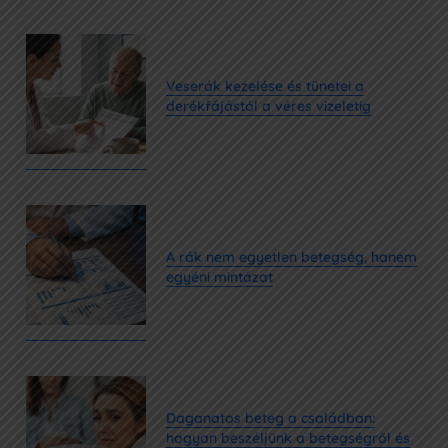
Veserák kezelése és tünetei a
derékfájástól a véres vizeletig
A rák nem egyetlen betegség, hanem
egyéni mintázat
Daganatos beteg a családban:
hogyan beszéljünk a betegségről és