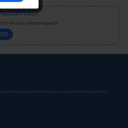
isszahívást!
tt terápiás lehetőségeiről!
ZÉS
agnosztikai és döntéstámogató orvosinformatikai eszközök