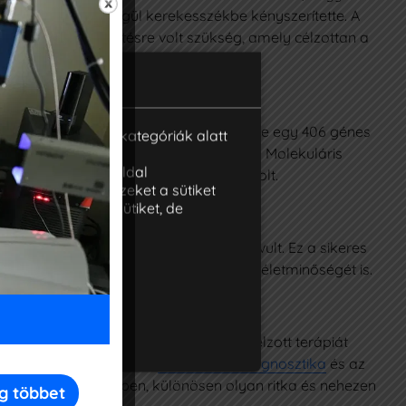
ább terjedt, és végül kerekesszékbe kényszerítette. A
erápiás megközelítésre volt szükség, amely célzottan a
eg daganatának molekuláris elemzésére egy 406 génes
iakban az egyes kategóriák alatt
tárolja, mivel ezek
es értékelését az Oncompass Virtuális Molekuláris
k segítenek a weboldal
y kombinációs célzott terápiát javasolt.
osítanak Önnek. Ezeket a sütiket
etiltja ezeket a sütiket, de
 daganat visszahúzódott és állapota javult. Ez a sikeres
zaadta a beteg mozgásszabadságát és életminőségét is.
Marketing
ően a beteg számára egy hatékony célzott terápiát
set is bizonyítja, hogy a
molekuláris diagnosztika
és az
res daganatkezelésben, különösen olyan ritka és nehezen
g többet