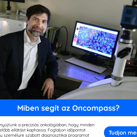
féle kemoterápiát és immunterápiát is kapott, a betegség tov
ományos kezelési lehetőségek kimerültek, így sürgősen új t
nat molekuláris hátterét vette figyelembe.
Süti beállítások
recíziós onkológia megoldása
Oncompass Precíziós Onkológiai Programja keretében a bet
unkciók működésének érdekében sütiket használunk.Az alább
 sütiről.A "Szükséges" kategóriába sorolt sütiket a böngésző 
panelen alapuló szekvenálás készült. Az eredmények részlet
bhely alapvető funkcióihoz.A harmadik féltől származó süti
r Boardja végezte el, amely az Oncompass Riport alapján eg
 a preferenciáit és releváns tartalmakat és hirdetéseket bizt
tároljuk a böngészőjében.Eldöntheti, hogy engedélyezi vagy l
élzott terápia eredménye és hatása
atja a böngészési élményt.
teg rendkívül jól reagált a javasolt kombinációs kezelésre: a
piás döntés nemcsak a daganatot kontrollálta, hanem viss
Minden elfogadása
Kiválasztottak elfogadása
zegzés
Miben segít az Oncompass?
Szükséges
Analitika
Hirdetések
ncompass precíziós onkológiai megközelítésének köszönhet
rült azonosítani, amely áttörést hozott a kezelésében. Ez az e
 nyújtunk a precíziós onkológiában, hogy minden
nre szabott terápiás tervezés kulcsfontosságú lehet a sike
lőbb ellátást kaphassa. Foglaljon időpontot
Tudjon me
gy személyre szabott diagnosztikai programot