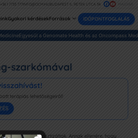
+36 1 7733 777
INFO@OCM.HU
BUDAPEST II., RETEK UTCA 34.
MAGYAR
eink
Gyakori kérdések
Források
IDŐPONTFOGLALÁS
icine
Egyesül a Genomate Health és az Oncompass Medici
ing-szarkómával
isszahívást!
tt terápiás lehetőségeiről!
ZÉS
ntdaganattal diagnosztizáltak. Annak ellenére, hogy