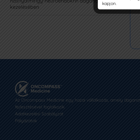
keze
hasnyálmirigy-neuroendokrin daganatának
kapjon.
kezelésében
Az Oncompass Medicine egy hazai vállalkozás, amely daganat
fejlesztésével foglalkozik.
Adatkezelési Szabályzat
Pályázatok