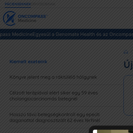
ORVOSOKNAK
PÁCIENSEKNEK
s Medicine
Egyesül a Genomate Health és az Oncompass M
Kiemelt eseteink
Új
Könyve jelent meg a ráktúlélő hölgynek
Célzott terápiával elért siker egy 59 éves
cholangiocarcinomás betegnél
Hosszú távú betegségkontroll egy epeúti
daganattal diagnosztizált 62 éves férfinél
Egy 