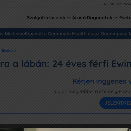
AZ ONCOMPASS
Szolgáltatásaink
Áraink
Daganatok
Eset
edicine
Egyesül a Genomate Health és az Oncompass Med
Eseteink
ra a lábán: 24 éves férfi Ew
Kérjen ingyenes v
Tudjon meg többet a személyre szabo
JELENTKE
24 éves férfit Ewing-szarkómával, egy ritka és agresszív cso