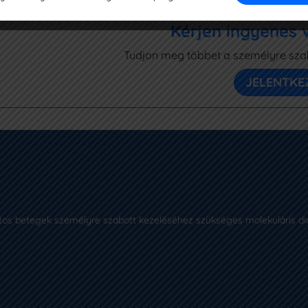
lhető daganatok esetében, mint az Ewing-szarkóma.
Kérjen ingyenes v
Tudjon meg többet a személyre szabo
JELENTKE
os betegek személyre szabott kezeléséhez szükséges molekuláris di