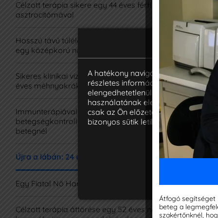
Célzott terápia sikere egy 44 éves férfi pilocytás
több
asztrocitómával
hagy
daga
Hosszú távú túlélés ALK-pozitív tüdőrákkal (NSCLC)
egy középkorú nőbetegnél
A p
Az 
A hatékony navigáció és bizonyos f
Sikeres klinikai vizsgálatban való részvétel egy 62
részletes információkat talál minden
NGS-
éves méhnyakrákos nő számára
elengedhetetlenül szükségesek a we
Tumo
használatának elemzésében, tárolják
Immunterápiával elért hosszú távú
csak az Ön előzetes beleegyezésével 
A c
betegségkontroll egy 74 éves gyomorrákos
bizonyos sütik letiltása befolyásolh
betegnél
A be
terá
Újra a lábán: 24 éves férfi Ewing-szarkómával
Öss
Egy Fiatal Nő Harca az Emlő- és Tüdőrák Ellen
Az O
sike
Átfogó segítséget
egyé
beteg a legmegfele
Célzott terápia áttörése egy 52 éves nő
szakértőnknél, ho