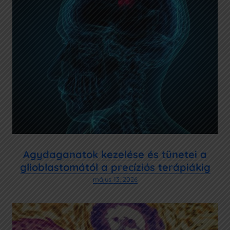
Agydaganatok kezelése és tünetei a
glioblastomától a precíziós terápiákig
május 13, 2026