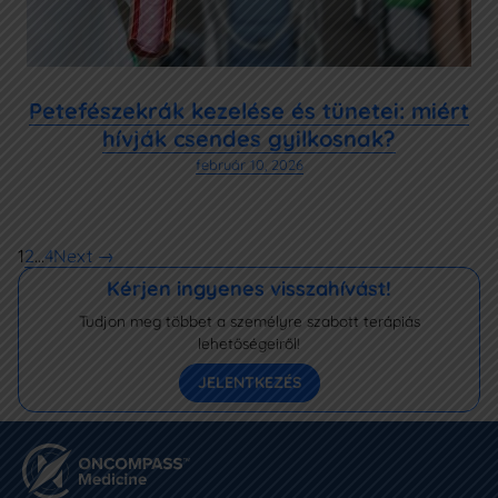
Petefészekrák kezelése és tünetei: miért
hívják csendes gyilkosnak?
február 10, 2026
1
2
…
4
Next →
Kérjen ingyenes visszahívást!
Tudjon meg többet a személyre szabott terápiás
lehetőségeiről!
JELENTKEZÉS