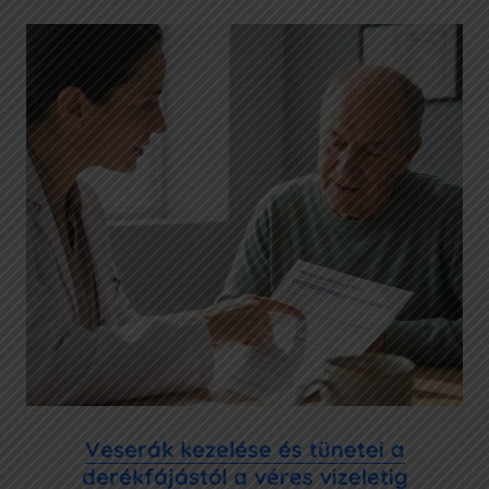
Veserák kezelése és tünetei a
derékfájástól a véres vizeletig