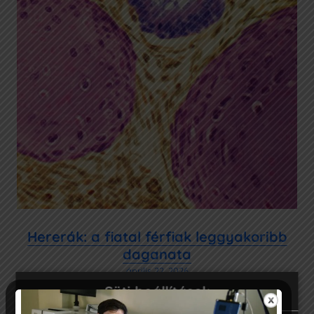
Hererák: a fiatal férfiak leggyakoribb
daganata
április 22, 2026
Süti beállítások